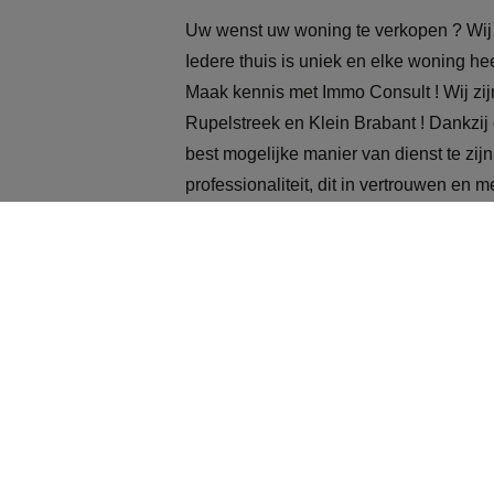
Uw wenst uw woning te verkopen ? Wij 
Iedere thuis is uniek en elke woning hee
Maak kennis met Immo Consult ! Wij zi
Rupelstreek en Klein Brabant ! Dankzij 
best mogelijke manier van dienst te zij
professionaliteit, dit in vertrouwen en m
U kan bij ons terecht voor verkoop en 
info@immoconsult.be.
Nieuwste panden