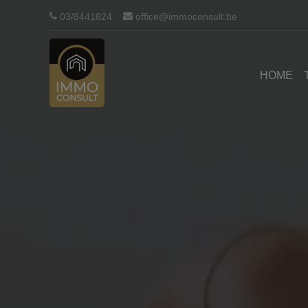
Navigated to Immo Consult
03/8441824
office@immoconsult.be
HOME