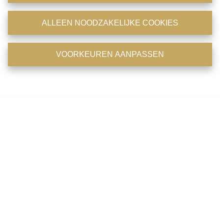
website te verwerken. U kan uw keuze altijd wijzigen onderaan de
pagina via de optie 'cookies' of 'cookie instellingen'.
ALLEEN NOODZAKELIJKE COOKIES
Cookiebeleid
en
Privacybeleid
.
VOORKEUREN AANPASSEN
ALLE COOKIES ACCEPTEREN
Voorkeuren aanpassen
Te koop