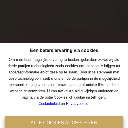
Een betere ervaring via cookies
Om u de best mogelijke ervaring te bieden, gebruiken zowel wij als
derde partijen technologieën zoals cookies om toegang te krijgen tot
apparaatinformatie en/of deze op te slaan. Door in te stemmen met
deze technologieën, stelt u ons en derde partijen in de mogelijkheid
persoonlijke gegevens zoals browsegedrag of unieke ID's op deze
Een betere ervaring via cookies
website te verwerken. U kan uw keuze altijd wijzigen onderaan de
pagina via de optie 'cookies' of 'cookie instellingen'.
Om u de best mogelijke ervaring te bieden, gebruiken zowel wij als
Cookiebeleid
en
Privacybeleid
.
derde partijen technologieën zoals cookies om toegang te krijgen tot
apparaatinformatie en/of deze op te slaan. Door in te stemmen met
deze technologieën, stelt u ons en derde partijen in de mogelijkheid
ALLE COOKIES ACCEPTEREN
persoonlijke gegevens zoals browsegedrag of unieke ID's op deze