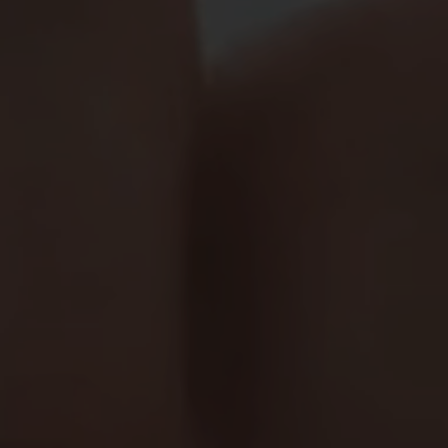
03/8441824
office@immoconsult.be