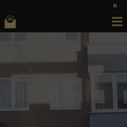
HOME
TE KOOP
TE HUUR
DIENSTEN
ZOEKOPDRACHT
REFERENTIES
CONTACT
GRATIS SCHATTING