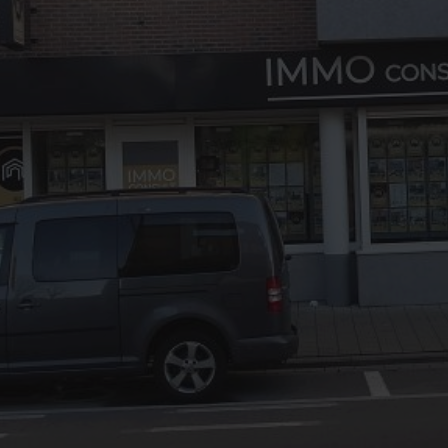
03/8441824
office@immoconsult.be