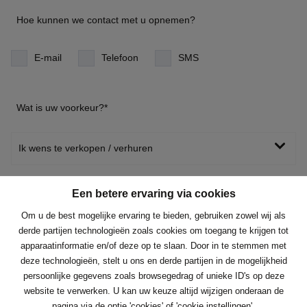
Hoe kunnen we contact met u opnemen?
E-mail
Telefoon
SMS
Wat is uw voorkeur?
*
Ik wens te verkopen / verhuren
Een betere ervaring via cookies
Kies type
Om u de best mogelijke ervaring te bieden, gebruiken zowel wij als
derde partijen technologieën zoals cookies om toegang te krijgen tot
apparaatinformatie en/of deze op te slaan. Door in te stemmen met
deze technologieën, stelt u ons en derde partijen in de mogelijkheid
persoonlijke gegevens zoals browsegedrag of unieke ID's op deze
Een betere ervaring via cookies
website te verwerken. U kan uw keuze altijd wijzigen onderaan de
pagina via de optie 'cookies' of 'cookie instellingen'.